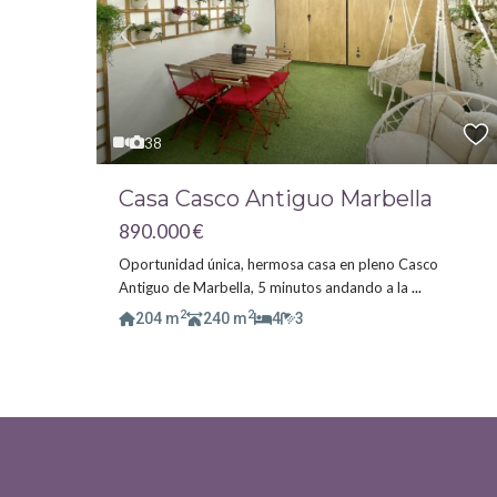
Previous
Ne
38
Casa Casco Antiguo Marbella
890.000 €
Oportunidad única, hermosa casa en pleno Casco
Antiguo de Marbella, 5 minutos andando a la
...
2
2
204 m
240 m
4
3