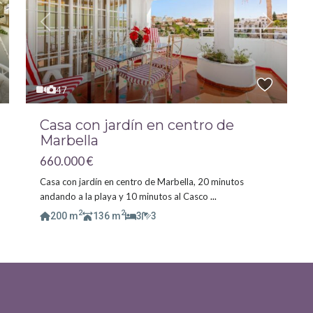
Previous
Next
xt
47
Casa con jardín en centro de
Marbella
660.000 €
Casa con jardín en centro de Marbella, 20 minutos
andando a la playa y 10 minutos al Casco
...
2
2
200 m
136 m
3
3